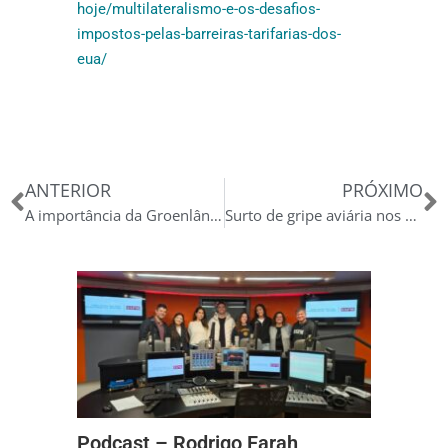
hoje/multilateralismo-e-os-desafios-
impostos-pelas-barreiras-tarifarias-dos-
eua/
Anterior
P
ANTERIOR
PRÓXIMO
A importância da Groenlândia no Cenário Atual
Surto de gripe aviária nos EUA
Podcast – Rodrigo Farah