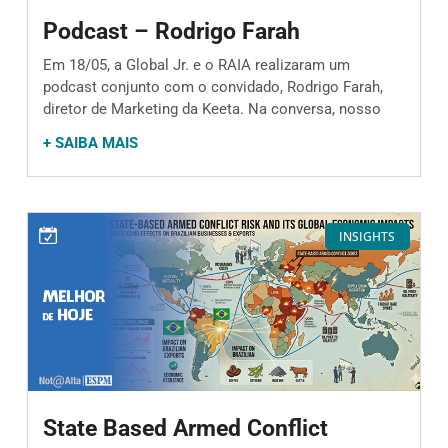
NA UNIÃO
Podcast – Rodrigo Farah
EUROPEIA:
RISCOS
Em 18/05, a Global Jr. e o RAIA realizaram um
podcast conjunto com o convidado, Rodrigo Farah,
POLÍTICOS EM
diretor de Marketing da Keeta. Na conversa, nosso
UM
+ SAIBA MAIS
CONTEXTO
GEOPOLÍTICO
COMPLEXO
INSIGHTS
DOWNLOAD
State Based Armed Conflict