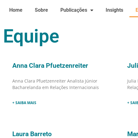
Ir
Home
Sobre
Publicações
Insights
para
o
conteúdo
Equipe
Anna Clara Pfuetzenreiter
Jul
Anna Clara Pfuetzenreiter Analista Júnior
Julia
Bacharelanda em Relações Internacionais
Relaç
+ SAIBA MAIS
+ SAI
Laura Barreto
Mar