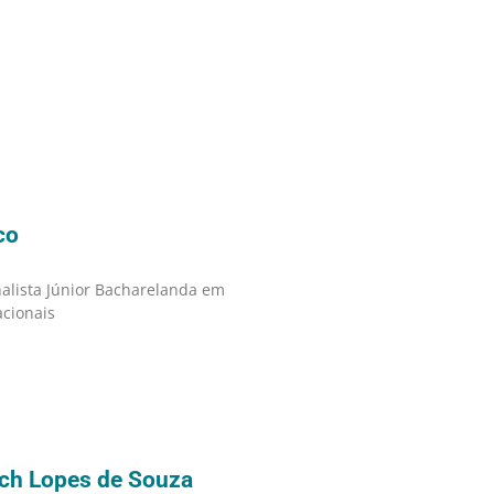
co
nalista Júnior Bacharelanda em
acionais
ich Lopes de Souza