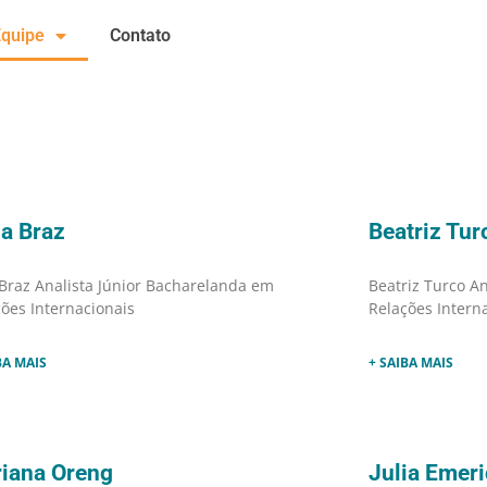
Equipe
Contato
ia Braz
Beatriz Tur
 Braz Analista Júnior Bacharelanda em
Beatriz Turco A
ões Internacionais
Relações Intern
BA MAIS
+ SAIBA MAIS
iana Oreng
Julia Emer