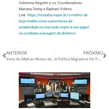
Valentina Negretti e os Coordenadores
Mariana Oreng e Raphael Videira.
Link:
https://notaalta.espm.br/o-melhor-de-
hoje/stable-coins-a-promessa-de-
estabilidade-no-mercado-cripto-e-seu-papel-
no-combate-a-lavagem-de-dinheiro/
Anterior
P
ANTERIOR
PRÓXIMO
Visita do RAIA ao Museu da B3
A Política Migratória De Trump: Uma Análise Sobre Seus Efeitos