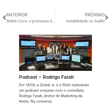
Anterior
P
ANTERIOR
PRÓXIMO
Stable Coins: a promessa de estabilidade no mercado cripto e seu papel no combate à lavagem de dinheiro
Instabilidade no Sudão
Podcast – Rodrigo Farah
Em 18/05, a Global Jr. e o RAIA realizaram
um podcast conjunto com o convidado,
Rodrigo Farah, diretor de Marketing da
Keeta. Na conversa,