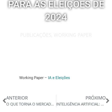
PARA AS ELEIÇÕES DE
2024
PUBLICAÇÕES
,
WORKING PAPER
Working Paper –
IA e Eleições
Anterior
P
ANTERIOR
PRÓXIMO
O QUE TORNA O MERCADO VERDE?
INTELIGÊNCIA ARTIFICIAL: OS IMPACTOS ECONÔMICOS DO DESENVOLVIMENTO TECNOLÓGICO NA EMPREGABILIDADE