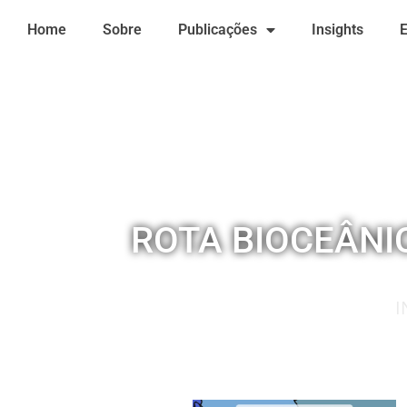
Ir
Home
Sobre
Publicações
Insights
para
o
conteúdo
ROTA BIOCEÂNI
I