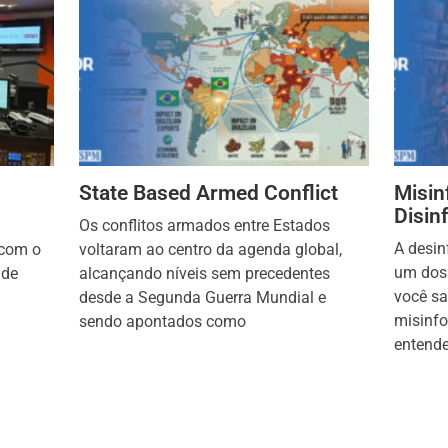
State Based Armed Conflict
Misin
Disin
Os conflitos armados entre Estados
A desi
 com o
voltaram ao centro da agenda global,
um dos 
 de
alcançando níveis sem precedentes
você sa
desde a Segunda Guerra Mundial e
misinfo
sendo apontados como
entende