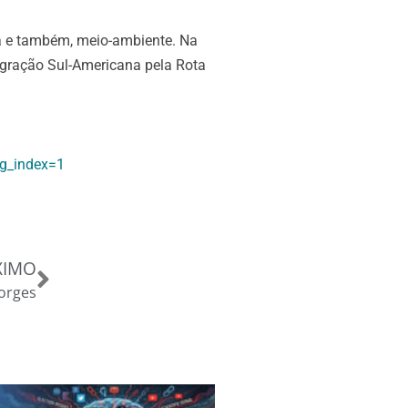
ia e também, meio-ambiente. Na
tegração Sul-Americana pela Rota
g_index=1
Próximo
XIMO
Borges